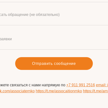
ать обращение (не обязательно)
заявки
Отправить сообщение
ожете связаться с нами напрямую по
+7 911 991 2516
email:
/vk.com/associaternko
https://t.me/assocaitionrnko
https://t.me/ar