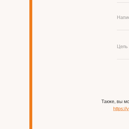
Напис
Цель 
Также, вы м
https:/