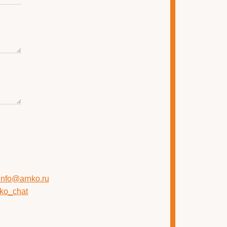
 info@arnko.ru
nko_chat