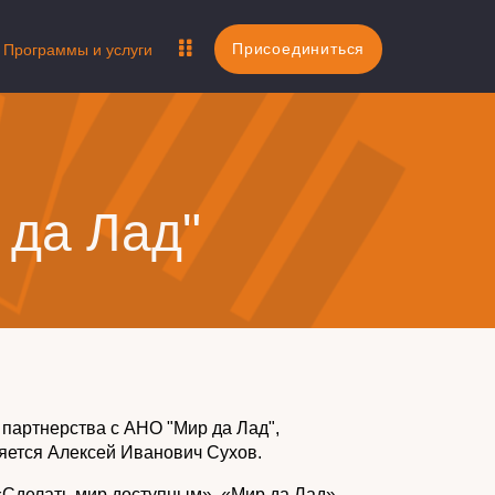
Присоединиться
Программы и услуги
 да Лад"
партнерства с АНО "Мир да Лад",
яется Алексей Иванович Сухов.
«Сделать мир доступным». «Мир да Лад»