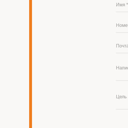
Имя *
Номе
Почта
Напис
Цель 