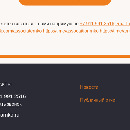
ожете связаться с нами напрямую по
+7 911 991 2516
email:
/vk.com/associaternko
https://t.me/assocaitionrnko
https://t.me/ar
АКТЫ
Новости
1 991 2516
Публичный отчет
ать звонок
arnko.ru