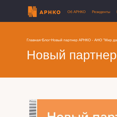
Об АРНКО
Резиденты
-
-
Главная
Блог
Новый партнер АРНКО - АНО "Мир да
Новый партнер