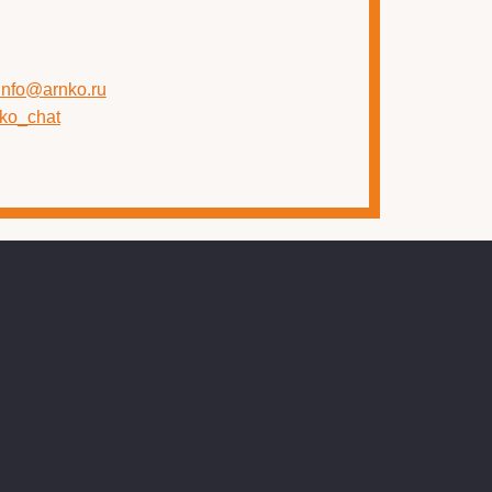
 info@arnko.ru
nko_chat