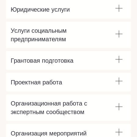
Медиа-проект 
Проект реализуе
Юридические услуги
Петербурге чер
Интеллект.
Услуги социальным
Необходим мон
предпринимателям
ноутбук для спе
ведет проект в 
PR-специалист
Имея хорошее 
Грантовая подготовка
смогли привлеч
для создания п
ассистента для:
Проектная работа
- создания маке
- написания тек
- создания банн
видеоряда и т.д
Организационная работа с
экспертным сообществом
Проект "Штаб
волонтеров "Т
Организация мероприятий
ТРЕБУЕТСЯ: