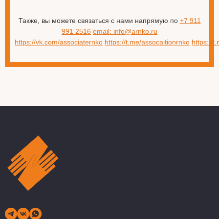
Также, вы можете связаться с нами напрямую по
+7 911
991 2516
email: info@arnko.ru
https://vk.com/associaternko
https://t.me/assocaitionrnko
https://