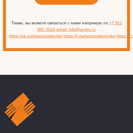
Также, вы можете связаться с нами напрямую по
+7 911
991 2516
email: info@arnko.ru
https://vk.com/associaternko
https://t.me/assocaitionrnko
https://