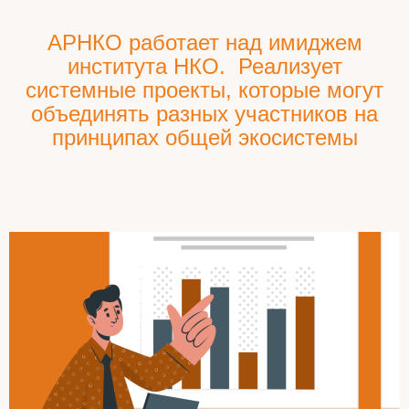
АРНКО работает над имиджем
института НКО. Реализует
системные проекты, которые могут
объединять разных участников на
принципах общей экосистемы