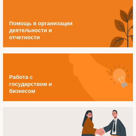
Помощь в организации
деятельности и
отчетности
Работа с
государством и
бизнесом