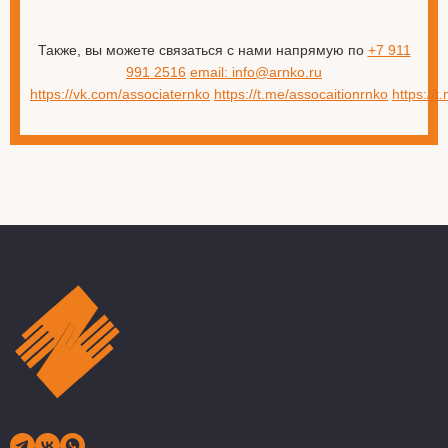
Также, вы можете связаться с нами напрямую по
+7 911
991 2516
email: info@arnko.ru
https://vk.com/associaternko
https://t.me/assocaitionrnko
https://