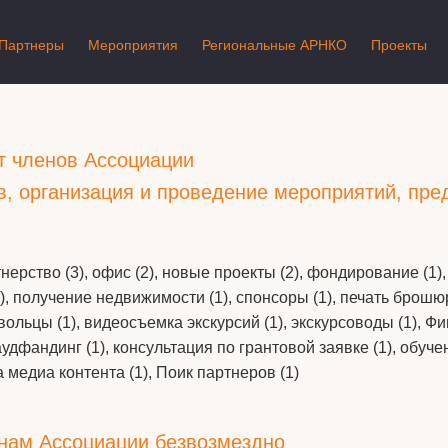
Партнеры
Мероприятия
Региональные АРНКО
Проекты
т членов Ассоциации
ов, организация и проведение мероприятий, пр
тнерство (3), офис (2), новые проекты (2), фондирование (
, получение недвижимости (1), спонсоры (1), печать брошюр
ольцы (1), видеосъемка экскурсий (1), экскурсоводы (1), Ф
аудфандинг (1), консультация по грантовой заявке (1), обу
 медиа контента (1), Поик партнеров (1)
енам Ассоциации безвозмездно