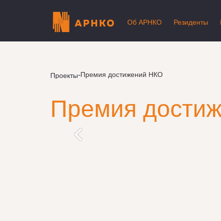
Об АРНКО
Резиденты
-
Премия достижений НКО
Проекты
Премия дости