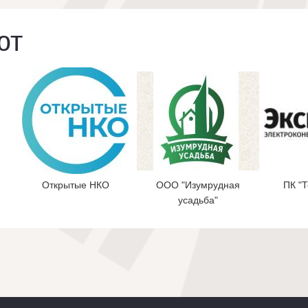
ют
Открытые НКО
ООО "Изумрудная
ПК "
усадьба"