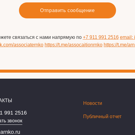
Отправить сообщение
ожете связаться с нами напрямую по
+7 911 991 2516
email:
/vk.com/associaternko
https://t.me/assocaitionrnko
https://t.me/ar
АКТЫ
Новости
1 991 2516
Публичный отчет
ать звонок
arnko.ru