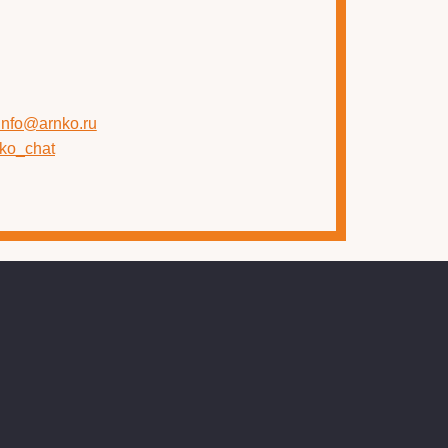
 info@arnko.ru
nko_chat