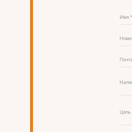
Имя *
Номе
Почта
Напис
Цель 