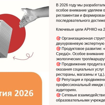
В 2026 году мы разработал
особое внимание уделяем 
регламентам и формировани
последовательного достиже
Ключевые цели АРНКО на 2
🎯 Организационная структ
двухуровневую экспертную
🎯 Продуктовое развитие: 
Среда)». Особое внимание с
экологических троп/маршру
🎯 Продвижение продукта в
оказания социальных услуг 
рестораны, магазины и т.д.).
🎯 Репутация и продвижен
профессиональный имидж э
аудиториях.
🎯 Сетевые взаимодействия
образовательными учрежден