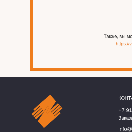
Также, вы м
https:/
КОНТ
+7 91
Заказ
info@