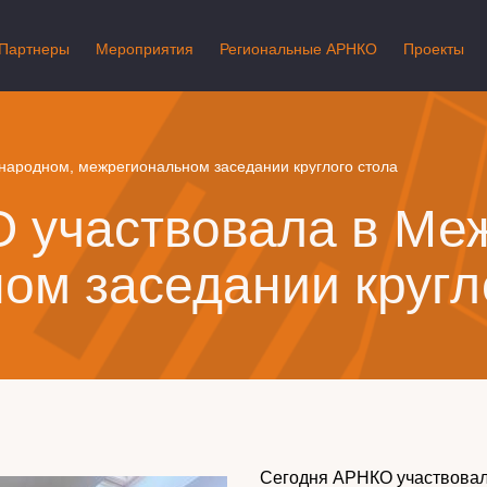
Партнеры
Мероприятия
Региональные АРНКО
Проекты
народном, межрегиональном заседании круглого стола
 участвовала в Ме
ом заседании кругл
Сегодня АРНКО участвова