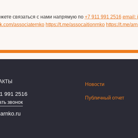
ожете связаться с нами напрямую по
+7 911 991 2516
email:
/vk.com/associaternko
https://t.me/assocaitionrnko
https://t.me/ar
АКТЫ
Новости
1 991 2516
Публичный отчет
ать звонок
arnko.ru