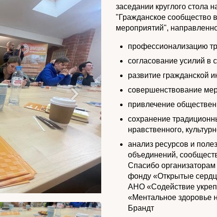
заседании круглого стола н
"Гражданское сообщество 
мероприятий", направленно
профессионализацию тре
согласование усилий в 
развитие гражданской и
совершенствование мер
привлечение общественн
сохранение традиционн
нравственного, культур
анализ ресурсов и поле
объединений, сообщест
Спасибо организаторам
фонду «Открытые сердца» г. Влад
АНО «Содействие укреп
«Ментальное здоровье н
Брандт