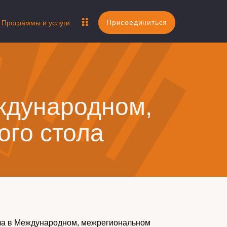
Присоединиться
Программы и услуги
ждународном,
ого стола
ла в Международном, межрегиональном