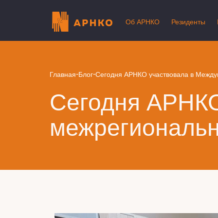
Об АРНКО
Резиденты
-
-
Главная
Блог
Сегодня АРНКО участвовала в Между
Сегодня АРНКО
межрегиональн