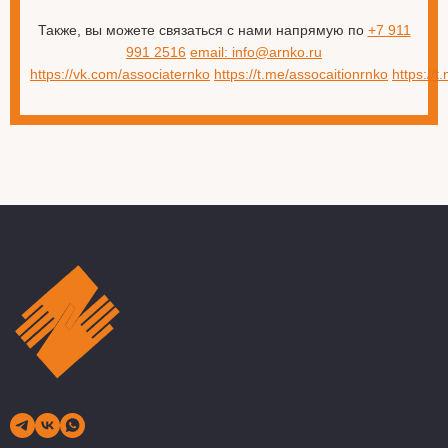
Также, вы можете связаться с нами напрямую по
+7 911
991 2516
email: info@arnko.ru
https://vk.com/associaternko
https://t.me/assocaitionrnko
https://